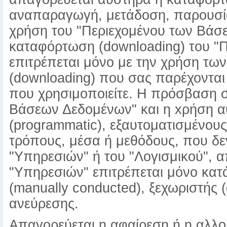
αναπαραγωγή, μετάδοση, παρουσία
χρήση του "Περιεχομένου των Βάσ
καταφόρτωση (downloading) του "
επιτρέπεται μόνο με την χρήση τ
(downloading) που σας παρέχονται
που χρησιμοποιείτε. Η πρόσβαση στ
Βάσεων Δεδομένων" και η xρήση α
(programmatic), εξαυτοματισμένους 
τρόπους, μέσα ή μεθόδους, που δε
"Υπηρεσιών" ή του "Λογισμικού", 
"Υπηρεσιών" επιτρέπεται μόνο κατά
(manually conducted), ξεχωριστής 
ανεύρεσης.
Απαγορεύεται η αφαίρεση ή η αλλο