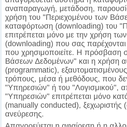
αναπαραγωγή, μετάδοση, παρουσία
χρήση του "Περιεχομένου των Βάσ
καταφόρτωση (downloading) του "
επιτρέπεται μόνο με την χρήση τ
(downloading) που σας παρέχονται
που χρησιμοποιείτε. Η πρόσβαση στ
Βάσεων Δεδομένων" και η xρήση α
(programmatic), εξαυτοματισμένους 
τρόπους, μέσα ή μεθόδους, που δε
"Υπηρεσιών" ή του "Λογισμικού", 
"Υπηρεσιών" επιτρέπεται μόνο κατά
(manually conducted), ξεχωριστής 
ανεύρεσης.
Απαγορεύεται η αφαίρεση ή η αλλο