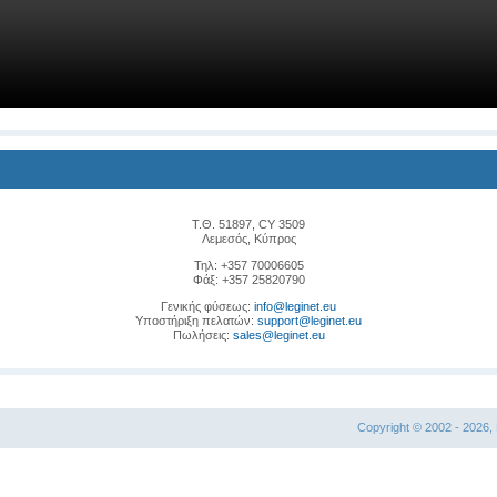
Τ.Θ. 51897, CY 3509
Λεμεσός, Κύπρος
Τηλ: +357 70006605
Φάξ: +357 25820790
Γενικής φύσεως:
info@leginet.eu
Υποστήριξη πελατών:
support@leginet.eu
Πωλήσεις:
sales@leginet.eu
Copyright © 2002 - 2026, 